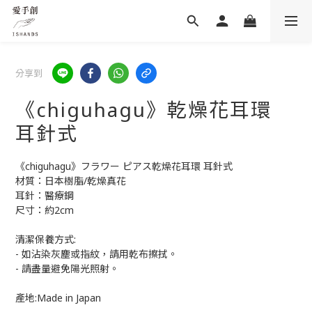
分享到
《chiguhagu》乾燥花耳環
耳針式
《chiguhagu》フラワー ピアス乾燥花耳環 耳針式
材質：日本樹脂/乾燥真花
耳針：醫療鋼
尺寸：約2cm
清潔保養方式:
- 如沾染灰塵或指紋，請用乾布擦拭。
- 請盡量避免陽光照射。 
產地:Made in Japan