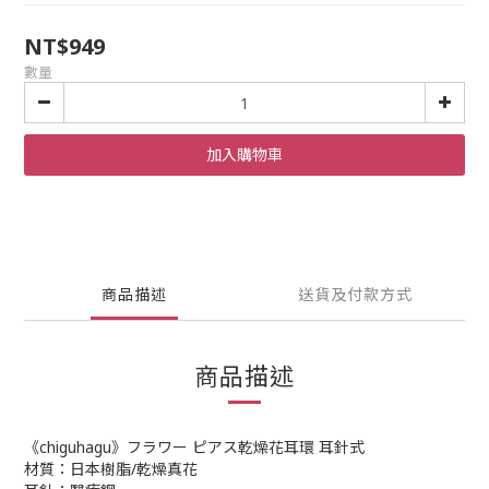
NT$949
數量
加入購物車
商品描述
送貨及付款方式
商品描述
《chiguhagu》フラワー ピアス乾燥花耳環 耳針式
材質：日本樹脂/乾燥真花