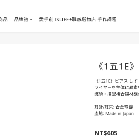
商品
品牌館
愛手創 ISLIFE+職感選物店 手作課程
《1五1E
《1五1E》ピアス しず
ワイヤーを主体に異素材
纏繞，搭配複合媒材組
耳針/耳夾: 合金電鍍
產地: Made in Japan
NT$605