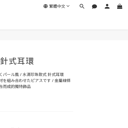
繁體中文
》針式耳環
くパール風 / 水滴珍珠款式 針式耳環
を組み合わせたピアスです / 金屬線條
合而成的獨特飾品