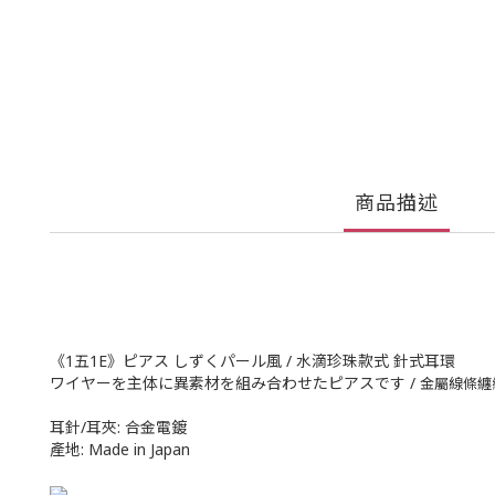
商品描述
《1五1E》ピアス しずくパール風 / 水滴珍珠款式 針式耳環
ワイヤーを主体に異素材を組み合わせたピアスです /
金屬線條纏
耳針/耳夾: 合金電鍍
產地: Made in Japan