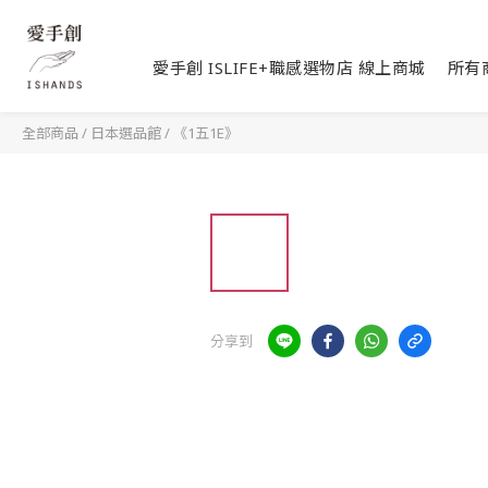
愛手創 ISLIFE+職感選物店 線上商城
所有
全部商品
/
日本選品館
/
《1五1E》
分享到