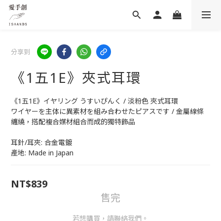
分享到
《1五1E》夾式耳環
《1五1E》イヤリング うすいぴんく / 淡粉色 夾式耳環
ワイヤーを主体に異素材を組み合わせたピアスです / 金屬線條
纏繞，搭配複合媒材組合而成的獨特飾品
耳針/耳夾: 合金電鍍
產地: Made in Japan
NT$839
售完
若想購買，請聯絡我們。