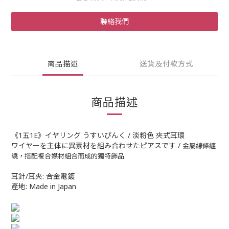
聯絡我們
商品描述
送貨及付款方式
商品描述
《1五1E》イヤリング うすいぴんく / 淡粉色 夾式耳環
ワイヤーを主体に異素材を組み合わせたピアスです /
金屬線條纏
繞，搭配複合媒材組合而成的獨特飾品
耳針/耳夾: 合金電鍍
產地: Made in Japan