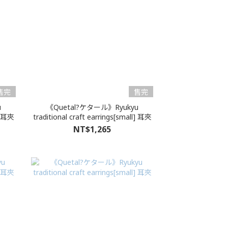
售完
售完
u
《Quetal?ケタール》Ryukyu
l] 耳夾
traditional craft earrings[small] 耳夾
NT$1,265