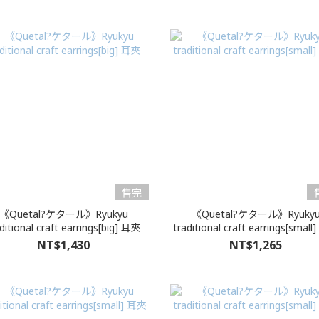
售完
《Quetal?ケタール》Ryukyu
《Quetal?ケタール》Ryuky
ditional craft earrings[big] 耳夾
traditional craft earrings[smal
NT$1,430
NT$1,265