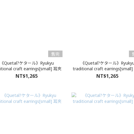
售完
《Quetal?ケタール》Ryukyu
《Quetal?ケタール》Ryuky
itional craft earrings[small] 耳夾
traditional craft earrings[smal
NT$1,265
NT$1,265