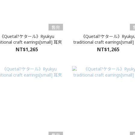
售完
《Quetal?ケタール》Ryukyu
《Quetal?ケタール》Ryuky
itional craft earrings[small] 耳夾
traditional craft earrings[smal
NT$1,265
NT$1,265