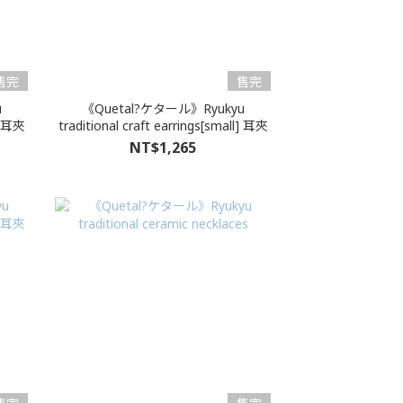
售完
售完
u
《Quetal?ケタール》Ryukyu
l] 耳夾
traditional craft earrings[small] 耳夾
NT$1,265