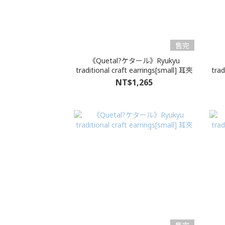
售完
《Quetal?ケタール》Ryukyu
traditional craft earrings[small] 耳夾
trad
NT$1,265