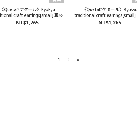
售完
《Quetal?ケタール》Ryukyu
《Quetal?ケタール》Ryuky
itional craft earrings[small] 耳夾
traditional craft earrings[smal
NT$1,265
NT$1,265
1
2
»