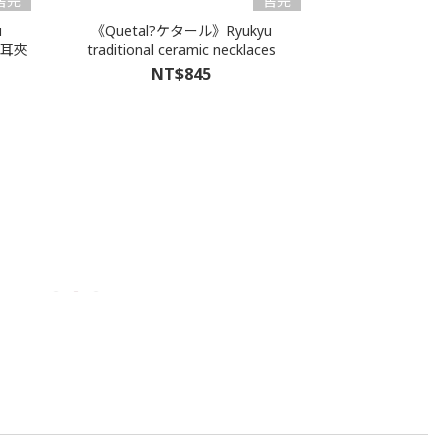
售完
售完
u
《Quetal?ケタール》Ryukyu
l] 耳夾
traditional ceramic necklaces
NT$845