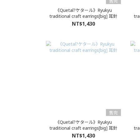
售完
《Quetal?ケタール》Ryukyu
traditional craft earrings[big] 耳針
tra
NT$1,430
售完
《Quetal?ケタール》Ryukyu
traditional craft earrings[big] 耳針
tra
NT$1,430