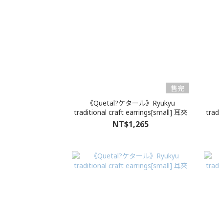
售完
《Quetal?ケタール》Ryukyu
traditional craft earrings[small] 耳夾
trad
NT$1,265