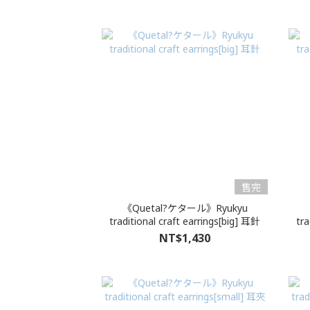
售完
《Quetal?ケタール》Ryukyu
traditional craft earrings[big] 耳針
tra
NT$1,430