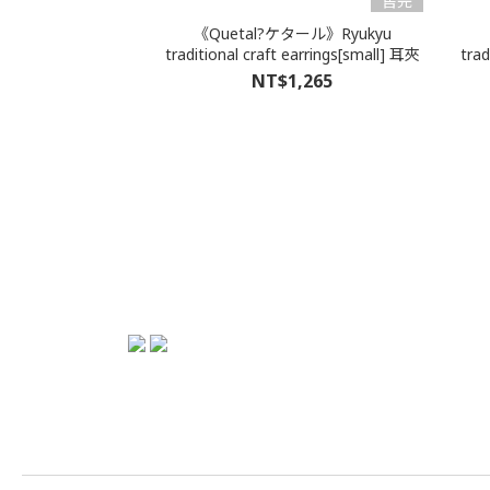
售完
《Quetal?ケタール》Ryukyu
traditional craft earrings[small] 耳夾
trad
NT$1,265