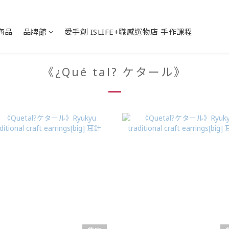
商品
品牌館
愛手創 ISLIFE+職感選物店 手作課程
《¿Qué tal? ケタール》