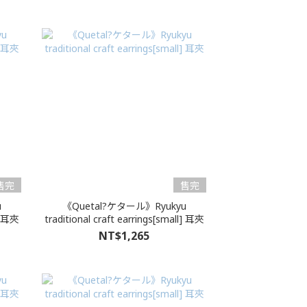
售完
售完
u
《Quetal?ケタール》Ryukyu
l] 耳夾
traditional craft earrings[small] 耳夾
NT$1,265