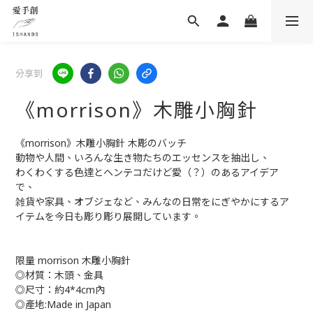
分享到
《morrison》木雕小胸針
《morrison》木雕小胸針 木彫のバッチ
動物や人間、いろんな生き物たちのエッセンスを抽出し、
わくわくする色達とヘンテコだけど愛（？）のあるアイデア
で、
雑貨や家具、オブジェなど、みんなの日常をにぎやかにするア
イテムを今日も彫り彫り展開しています。
限量 morrison 木雕小胸針
◎材質：木頭、金具
◎尺寸：約4*4cm內
◎產地:Made in Japan