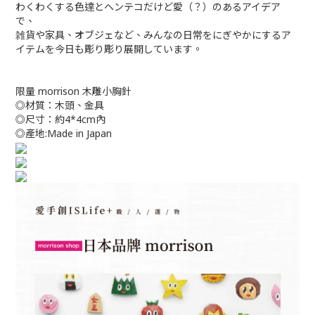
わくわくする色達とヘンテコだけど愛（？）のあるアイデア
で、
雑貨や家具、オブジェなど、みんなの日常をにぎやかにするア
イテムを今日も彫り彫り展開しています。
限量 morrison 木雕小胸針
◎材質：木頭、金具
◎尺寸：約4*4cm內
◎產地:Made in Japan