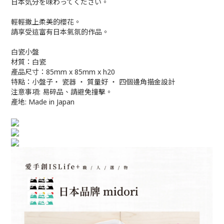
日本気分を味わってください。
輕輕撒上柔美的櫻花。
請享受這富有日本氣氛的作品。
白瓷小盤
材質：白瓷
產品尺寸：85mm x 85mm x h20
特點：小盤子・ 瓷器 ・ 質量好 ・ 四個邊角描金設計
注意事項: 易碎品、請避免撞擊。
產地: Made in Japan