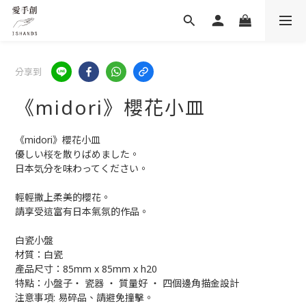
分享到
《midori》櫻花小皿
《midori》櫻花小皿
優しい桜を散りばめました。
日本気分を味わってください。
輕輕撒上柔美的櫻花。
請享受這富有日本氣氛的作品。
白瓷小盤
材質：白瓷
產品尺寸：85mm x 85mm x h20
特點：小盤子・ 瓷器 ・ 質量好 ・ 四個邊角描金設計
注意事項: 易碎品、請避免撞擊。