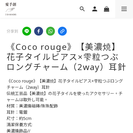
分享到
《Coco rouge》【美濃焼】
花子タイルピアス×雫粒つぶ
ロングチャーム（2way）耳針
《Coco rouge》【美濃焼】花子タイルピアス×雫粒つぶロング
チャーム（2way）耳針
伝統工芸品【美濃焼】の花子タイルを使ったアクセサリー。チ
ャームは取外し可能。 
材質：美濃燒磁磚/珠珠配飾
耳針：電鍍
尺寸：約5cm
清潔保養方式:
美濃燒飾品//