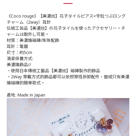
《Coco rouge》【美濃焼】花子タイルピアス×雫粒つぶロング
チャーム（2way）耳針
伝統工芸品【美濃焼】の花子タイルを使ったアクセサリー。チ
ャームは取外し可能。
材質：美濃燒磁磚/珠珠配飾
耳針：電鍍
尺寸：約5cm
清潔保養方式:
美濃燒飾品//
・使用日本傳統工藝品【美濃焼】磁磚製作的飾品
・2Way 穿戴方式的飾品都可以依照穿搭拆卸配件，變成只有美濃
燒磁磚的簡單款式。
產地: Made in Japan