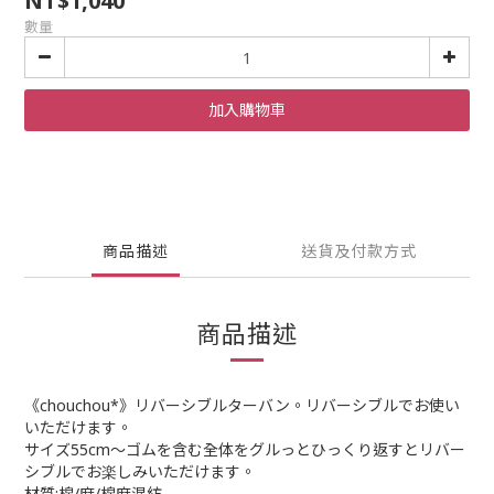
NT$1,040
數量
加入購物車
商品描述
送貨及付款方式
商品描述
《chouchou*》リバーシブルターバン。リバーシブルでお使い
いただけます。
サイズ55cm～ゴムを含む全体をグルっとひっくり返すとリバー
シブルでお楽しみいただけます。
材質:棉/麻/棉麻混紡