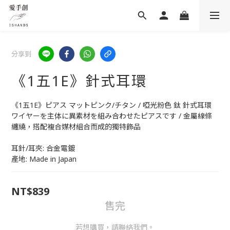
分享到
《1五1E》針式耳環
《1五1E》ピアス マットピンク/チタン / 啞光粉色 鈦 針式耳環
ワイヤーを主体に異素材を組み合わせたピアスです / 金屬線條
纏繞，搭配複合媒材組合而成的獨特飾品
耳針/耳夾: 合金電鍍
產地: Made in Japan
NT$839
售完
若想購買，請聯絡我們。