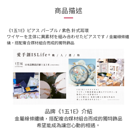
商品描述
《1五1E》ピアス パープル / 紫色 針式耳環
ワイヤーを主体に異素材を組み合わせたピアスです /
金屬線條纏
繞，搭配複合媒材組合而成的獨特飾品
品牌《1五1E》介紹
金屬線條纏繞，搭配複合媒材組合而成的獨特飾品
希望能成為讓您心動的相遇。