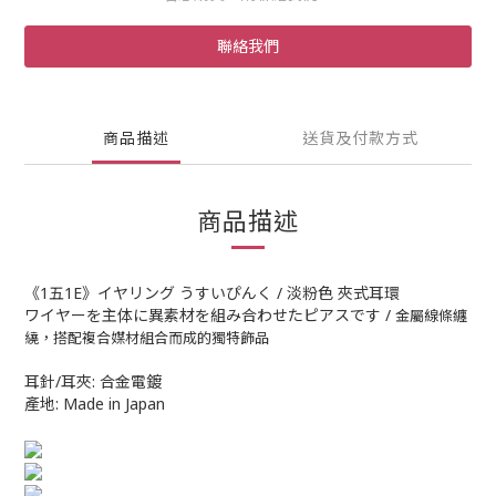
聯絡我們
商品描述
送貨及付款方式
商品描述
《1五1E》イヤリング うすいぴんく / 淡粉色 夾式耳環
ワイヤーを主体に異素材を組み合わせたピアスです /
金屬線條纏
繞，搭配複合媒材組合而成的獨特飾品
耳針/耳夾: 合金電鍍
產地: Made in Japan