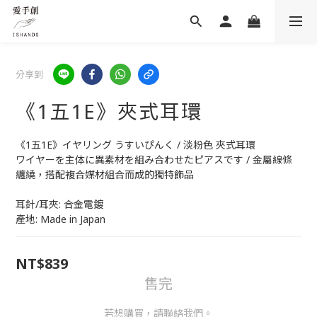
分享到
《1五1E》夾式耳環
《1五1E》イヤリング うすいぴんく / 淡粉色 夾式耳環
ワイヤーを主体に異素材を組み合わせたピアスです / 金屬線條
纏繞，搭配複合媒材組合而成的獨特飾品
耳針/耳夾: 合金電鍍
產地: Made in Japan
NT$839
售完
若想購買，請聯絡我們。