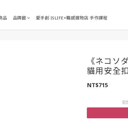
商品
品牌館
愛手創 ISLIFE+職感選物店 手作課程
《ネコソダテ
貓用安全
NT$715
若