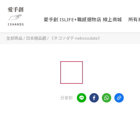
愛手創 ISLIFE+職感選物店 線上商城
所有
全部商品
/
日本選品館
/
《ネコソダテ nekosodate》
分享到