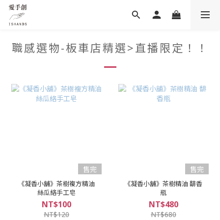
職感選物-板車店精選>直播限定！！
售完
售完
《凝香小舖》茶樹複方精油
《凝香小舖》茶樹精油 馡香
絲瓜絡手工皂
瓶
NT$100
NT$480
NT$120
NT$680