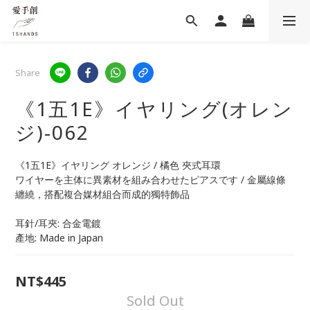
Share
《1五1E》イヤリング(オレン
ジ)-062
《1五1E》イヤリング オレンジ / 橘色 夾式耳環
ワイヤーを主体に異素材を組み合わせたピアスです / 金屬線條
纏繞，搭配複合媒材組合而成的獨特飾品
耳針/耳夾: 合金電鍍
產地: Made in Japan
NT$445
Sold Out