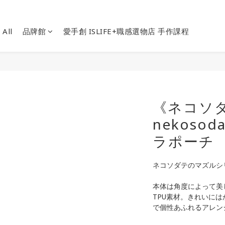
 All
品牌館
愛手創 ISLIFE+職感選物店 手作課程
《ネコソ
nekoso
ラポーチ
ネコソダテのマズルシ
本体は角度によって美
TPU素材。きれいに
で個性あふれるアレン