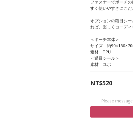
ファスナーでポーチの
すく使いやすさにこだ
オプションの猫目シー
れば、楽しくコーディ
＜ポーチ本体＞
サイズ　約90×150×7
素材　TPU
＜猫目シール＞
素材　ユポ
NT$520
Please message 