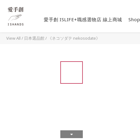
愛手創 ISLIFE+職感選物店 線上商城
Shop
View All
/
日本選品館
/
《ネコソダテ nekosodate》